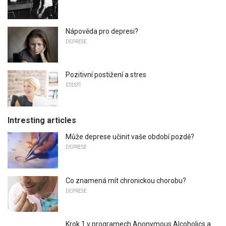
Nápověda pro depresi?
DEPRESE
Pozitivní postižení a stres
ŠTĚSTÍ
Intresting articles
Může deprese učinit vaše období pozdě?
DEPRESE
Co znamená mít chronickou chorobu?
DEPRESE
Krok 1 v programech Anonymous Alcoholics a