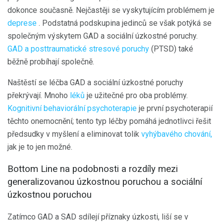
dokonce současně. Nejčastěji se vyskytujícím problémem je
deprese
. Podstatná podskupina jedinců se však potýká se
společným výskytem GAD a sociální úzkostné poruchy.
GAD a posttraumatické stresové poruchy
(PTSD) také
běžně probíhají společně.
Naštěstí se léčba GAD a sociální úzkostné poruchy
překrývají. Mnoho
léků
je užitečné pro oba problémy.
Kognitivní behaviorální psychoterapie
je první psychoterapií
těchto onemocnění; tento typ léčby pomáhá jednotlivci řešit
předsudky v myšlení a eliminovat tolik
vyhýbavého chování,
jak je to jen možné.
Bottom Line na podobnosti a rozdíly mezi
generalizovanou úzkostnou poruchou a sociální
úzkostnou poruchou
Zatímco GAD a SAD sdílejí příznaky úzkosti, liší se v