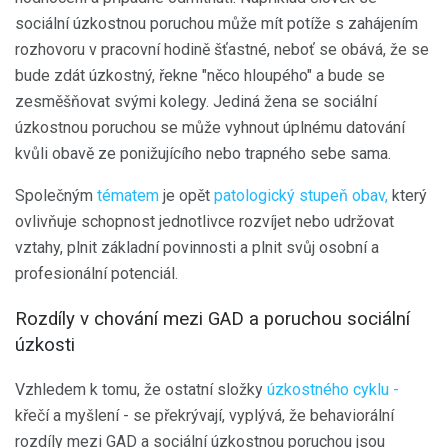
sociální úzkostnou poruchou může mít potíže s zahájením
rozhovoru v pracovní hodině šťastné, neboť se obává, že se
bude zdát úzkostný, řekne "něco hloupého" a bude se
zesměšňovat svými kolegy. Jediná žena se sociální
úzkostnou poruchou se může vyhnout úplnému datování
kvůli obavě ze ponižujícího nebo trapného sebe sama.
Společným
tématem
je opět
patologický stupeň obav,
který
ovlivňuje schopnost jednotlivce rozvíjet nebo udržovat
vztahy, plnit základní povinnosti a plnit svůj osobní a
profesionální potenciál.
Rozdíly v chování mezi GAD a poruchou sociální
úzkosti
Vzhledem k tomu, že ostatní složky
úzkostného cyklu -
křečí a myšlení - se překrývají, vyplývá, že behaviorální
rozdíly mezi GAD a sociální úzkostnou poruchou jsou