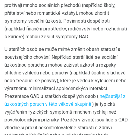
prožívají mnoho sociálních přechodů (například školy,
přátelství nebo romantické vztahy), mohou zhoršit
symptomy sociální úzkosti. Povinnosti dospělosti
(například finanční prostředky, rodičovství nebo rozhodnutí
o kariéře) mohou zesílit symptomy GAD.
U starších osob se může mírně změnit obsah starostí a
souvisejícího chování. Například starší lidé se sociální
úzkostnou poruchou mohou zažívat úzkost a rozpaky
ohledně vzhledu nebo poruchy (například špatné sluchové
nebo třesoucí se pohyby), které je vedou k vyloučení nebo
výraznému minimalizaci společenských interakcí.
Prezentace GAD u starších dospělých osob (
nejčastější z
úzkostných poruch v této věkové skupině
) je typická
vyjádřením fyzických symptomů mnohem rychleji než
psychologickými příznaky. Později v životě jsou lidé s GAD
vhodnější prožít nekontrolovatelné starosti o zdraví