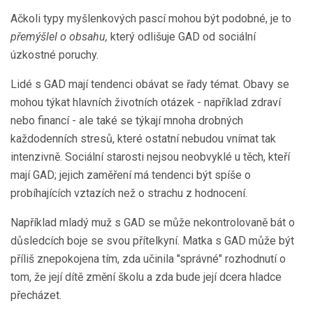
Ačkoli typy myšlenkových pascí mohou být podobné, je to
přemýšlel o obsahu,
který odlišuje GAD od sociální
úzkostné poruchy.
Lidé s GAD mají tendenci obávat se řady témat. Obavy se
mohou týkat hlavních životních otázek - například zdraví
nebo financí - ale také se týkají mnoha drobných
každodenních stresů, které ostatní nebudou vnímat tak
intenzivně. Sociální starosti nejsou neobvyklé u těch, kteří
mají GAD; jejich zaměření má tendenci být spíše o
probíhajících vztazích než o strachu z hodnocení.
Například mladý muž s GAD se může nekontrolovaně bát o
důsledcích boje se svou přítelkyní. Matka s GAD může být
příliš znepokojena tím, zda učinila "správné" rozhodnutí o
tom, že její dítě změní školu a zda bude její dcera hladce
přecházet.