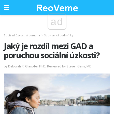
ad
Sociální úzkostná porucha
Související podmínky
Jaký je rozdíl mezi GAD a
poruchou sociální úzkosti?
by Deborah R. Glasofer, PhD; Reviewed by Steven Gans, MD