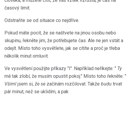
člověka, a můžete cítit, že váš vztek vzrůstá, je čas na
časový limit.
Odstraňte se od situace co nejdříve.
Pokud máte pocit, že se naštvete na jinou osobu nebo
skupinu, řekněte jim, že potřebujete čas. Ale ne jen vstát a
odejít. Místo toho vysvětlete, jak se cítíte a proč je třeba
několik minut omluvit.
Ve vysvětlení použijte příkazy "I". Například neříkejte: "
Ty
mě tak zlobí, že musím opustit pokoj." Místo toho řekněte: "
Všiml
jsem si,
že se
začínám rozčilovat. Takže
budu
trvat
pár minut, než se uklidím, a pak