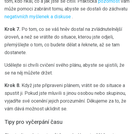
tom, kdo říkal, co a jak jste se cítili. Praktická
pozornost
vám
může pomoci zabránit tomu, abyste se dostali do záchvatu
negativních myšlenek a diskuse
.
Krok 7.
Po tom, co se váš hněv dostal na zvládnutelnější
úroveň, a než se vrátíte do situace, kterou jste odjeli,
přemýšlejte o tom, co budete dělat a řeknete, až se tam
dostanete.
Udělejte si chvíli cvičení svého plánu, abyste se ujistili, že
se na něj můžete držet.
Krok 8.
Když jste připraveni plánem, vrátit se do situace a
spustit ji. Pokud jste mluvili s jinou osobou nebo skupinou,
vyjadřte své ocenění jejich porozumění. Děkujeme za to, že
vám dává možnost uklidnit se.
Tipy pro vyčerpání času