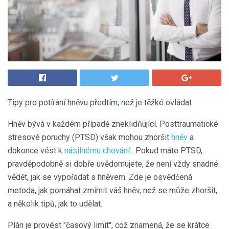
Tipy pro potírání hněvu předtím, než je těžké ovládat
Hněv bývá v každém případě zneklidňující. Posttraumatické
stresové poruchy (PTSD) však mohou zhoršit
hněv
a
dokonce vést k
násilnému chování
. Pokud máte PTSD,
pravděpodobně si dobře uvědomujete, že není vždy snadné
vědět, jak se vypořádat s hněvem. Zde je osvědčená
metoda, jak pomáhat zmírnit váš hněv, než se může zhoršit,
a několik tipů, jak to udělat.
Plán je provést "časový limit", což znamená, že se krátce