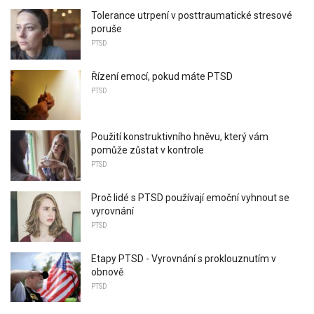
Tolerance utrpení v posttraumatické stresové
poruše
PTSD
Řízení emocí, pokud máte PTSD
PTSD
Použití konstruktivního hněvu, který vám
pomůže zůstat v kontrole
PTSD
Proč lidé s PTSD používají emoční vyhnout se
vyrovnání
PTSD
Etapy PTSD - Vyrovnání s proklouznutím v
obnově
PTSD