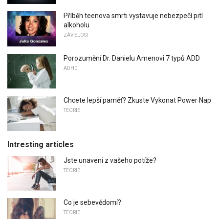
Příběh teenova smrti vystavuje nebezpečí pití
alkoholu
ZÁVISLOST
Porozumění Dr. Danielu Amenovi 7 typů ADD
ADHD
Chcete lepší paměť? Zkuste Vykonat Power Nap
TEORIE
Intresting articles
Jste unaveni z vašeho potíže?
TEORIE
Co je sebevědomí?
TEORIE