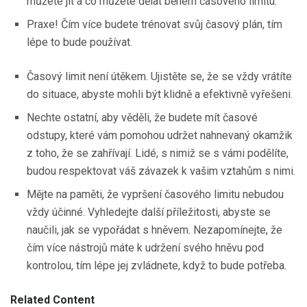
můžete jít a co můžete dělat během časového limitu.
Praxe! Čím více budete trénovat svůj časový plán, tím
lépe to bude používat.
Časový limit není útěkem. Ujistěte se, že se vždy vrátíte
do situace, abyste mohli být klidně a efektivně vyřešeni.
Nechte ostatní, aby věděli, že budete mít časové
odstupy, které vám pomohou udržet nahnevaný okamžik
z toho, že se zahřívají. Lidé, s nimiž se s vámi podělíte,
budou respektovat váš závazek k vašim vztahům s nimi.
Mějte na paměti, že vypršení časového limitu nebudou
vždy účinné. Vyhledejte další příležitosti, abyste se
naučili, jak se vypořádat s hněvem. Nezapomínejte, že
čím více nástrojů máte k udržení svého hněvu pod
kontrolou, tím lépe jej zvládnete, když to bude potřeba.
Related Content