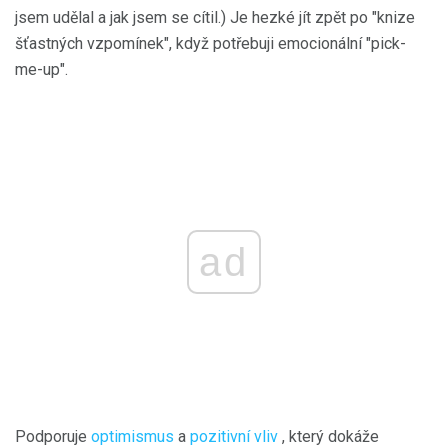
jsem udělal a jak jsem se cítil.) Je hezké jít zpět po "knize
šťastných vzpomínek", když potřebuji emocionální "pick-
me-up".
ad
Podporuje
optimismus
a
pozitivní vliv
, který dokáže