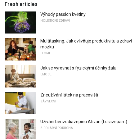
Fresh articles
Výhody passion květiny
HOLISTICKÉ ZDRAVÍ
Multitasking: Jak ovlivňuje produktivitu a zdraví
mozku
TEORIE
Jak se vyrovnat s fyzickými účinky žalu
EMOCE
Zneužívání látek na pracovišti
ZÁVISLOST
Užívání benzodiazepinu Ativan (Lorazepam)
BIPOLÁRNÍ PORUCHA