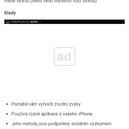
méně stresu (nebo větší odolnost vůči stresu).
Klady
ad
Pomáhá vám vytvořit životní zvyky.
Používá různé aplikace z vašeho iPhone.
Jeho metody jsou podpořeny solidním výzkumem.