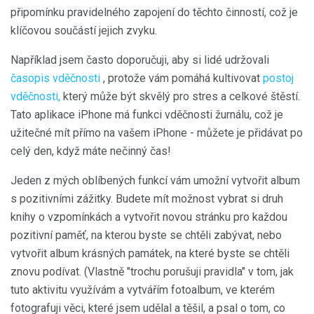
připomínku pravidelného zapojení do těchto činností, což je
klíčovou součástí jejich zvyku.
Například jsem často doporučuji, aby si lidé udržovali
časopis vděčnosti
, protože vám pomáhá kultivovat
postoj
vděčnosti,
který může být skvělý pro stres a celkové štěstí.
Tato aplikace iPhone má funkci vděčnosti žurnálu, což je
užitečné mít přímo na vašem iPhone - můžete je přidávat po
celý den, když máte nečinný čas!
Jeden z mých oblíbených funkcí vám umožní vytvořit album
s pozitivními zážitky. Budete mít možnost vybrat si druh
knihy o vzpomínkách a vytvořit novou stránku pro každou
pozitivní paměť, na kterou byste se chtěli zabývat, nebo
vytvořit album krásných památek, na které byste se chtěli
znovu podívat. (Vlastně "trochu porušuji pravidla" v tom, jak
tuto aktivitu využívám a vytvářím fotoalbum, ve kterém
fotografuji věci, které jsem udělal a těšil, a psal o tom, co