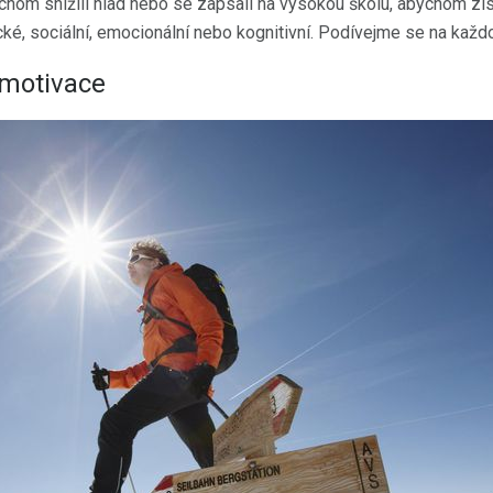
hom snížili hlad nebo se zapsali na vysokou školu, abychom získali
ké, sociální, emocionální nebo kognitivní. Podívejme se na každo
 motivace