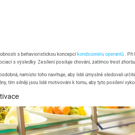
odobnosti s behavioristickou koncepcí
kondicionéru operantů
. Při
ciací s výsledky. Zesílení posiluje chování, zatímco trest zhoršu
podobná, namísto toho navrhuje, aby lidé úmyslně sledovali určit
y, tím silněji jsou lidé motivováni k tomu, aby tyto posílení vyko
tivace