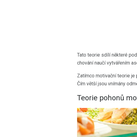
Tato teorie sdílí některé p
chování naučí vytvářením aso
Zatímco motivační teorie je 
Čím větší jsou vnímány odměn
Teorie pohonů mo