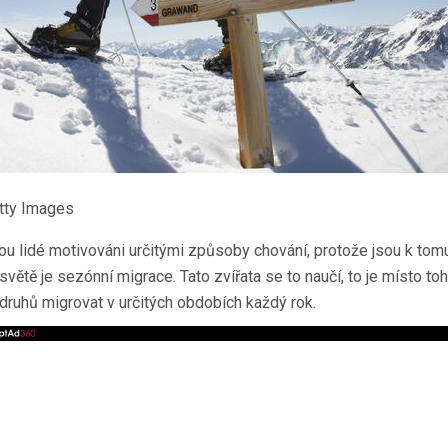
etty Images
jsou lidé motivováni určitými způsoby chování, protože jsou k to
větě je sezónní migrace. Tato zvířata se to naučí, to je místo t
 druhů migrovat v určitých obdobích každý rok.