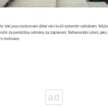
že lidé jsou motivováni dělat věci kvůli externím odměnám. Může
odili za peněžitou odměnu za zaplacení. Behaviorální učení, jako
rii motivace.
ad