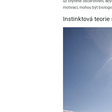
už chytíme občerstvení, abyc
motivací, mohou být biologic
Instinktová teorie