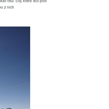
 titul. Síly, které leží pod
u z nich.