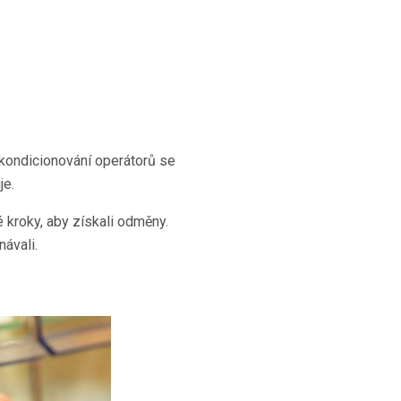
 kondicionování operátorů se
je.
é kroky, aby získali odměny.
návali.