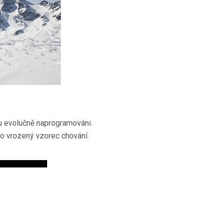
mu evolučně naprogramováni.
oho vrozený vzorec chování.