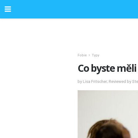
Fobie
Typy
Co byste měli
by Lisa Fritscher; Reviewed by S