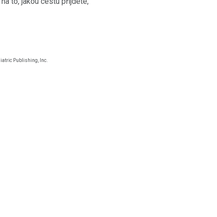
 to, jakou cestu přijdete,
atric Publishing, Inc.