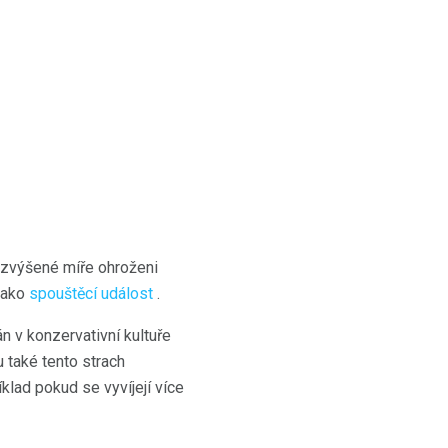
e zvýšené míře ohroženi
 jako
spouštěcí událost
.
n v konzervativní kultuře
 také tento strach
íklad pokud se vyvíjejí více