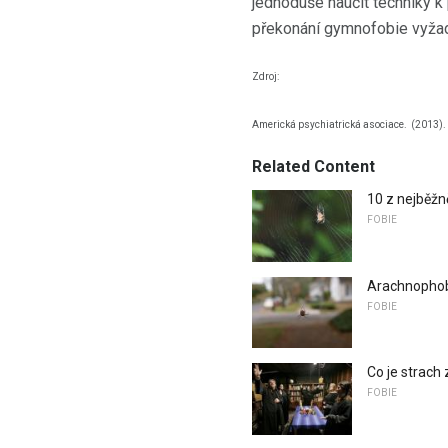
jednoduše naučit techniky k
překonání gymnofobie vyžaduj
Zdroj:
Americká psychiatrická asociace.
(2013).
Related Content
10 z nejběžně
FOBIE
Arachnophob
FOBIE
Co je strach 
FOBIE