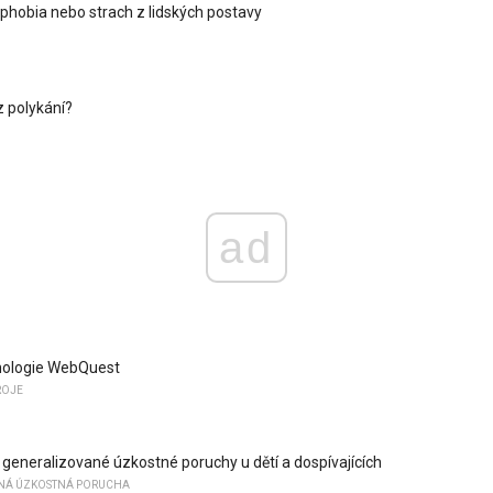
hobia nebo strach z lidských postavy
z polykání?
ad
hologie WebQuest
ROJE
 generalizované úzkostné poruchy u dětí a dospívajících
NÁ ÚZKOSTNÁ PORUCHA