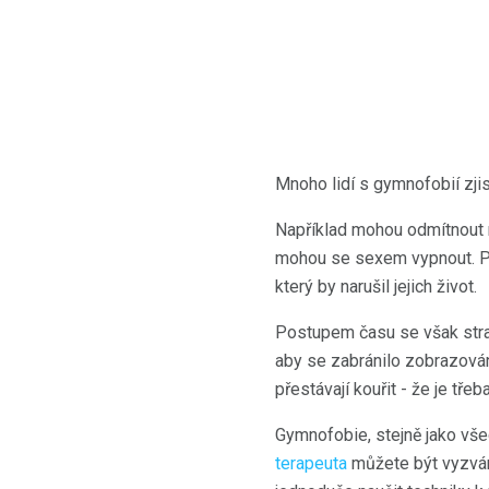
Mnoho lidí s gymnofobií zjis
Například mohou odmítnout n
mohou se sexem vypnout. Pro
který by narušil jejich život.
Postupem času se však strac
aby se zabránilo zobrazování
přestávají kouřit - že je tře
Gymnofobie, stejně jako vše
terapeuta
můžete být vyzváni