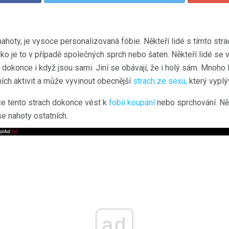
ahoty, je vysoce personalizovaná fóbie. Někteří lidé s tímto str
jako je to v případě společných sprch nebo šaten. Někteří lidé se v
dokonce i když jsou sami. Jiní se obávají, že i holý sám. Mnoho 
ích aktivit a může vyvinout obecnější
strach ze sexu,
který vyplý
e tento strach dokonce vést k
fobii koupání
nebo sprchování. Něk
se nahoty ostatních.
ad