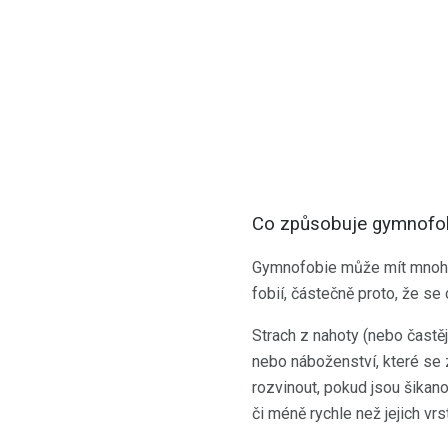
Co způsobuje gymnofob
Gymnofobie může mít mnoho rů
fobií, částečně proto, že se 
Strach z nahoty (nebo častě
nebo náboženství, které se 
rozvinout, pokud jsou šikanov
či méně rychle než jejich vrs