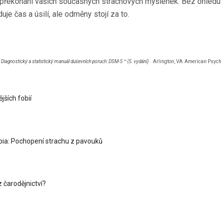
 překonání vašich současných strachových myšlenek. Bez ohledu na
e čas a úsilí, ale odměny stojí za to.
Diagnostický a statistický manuál duševních poruch: DSM-5 ™ (5. vydání)
.
Arlington, VA: American Psychi
jších fobií
ia: Pochopení strachu z pavouků
z čarodějnictví?