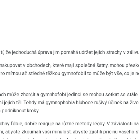
tí, že jednoduchá úprava jim pomáhá udržet jejich strachy v zálivu
akupovat v obchodech, které mají společné šatny, mohou přesko
 mírnou až středně těžkou gymnofobii to může být vše, co je ne
h může zhoršit a gymnhofobí jedinci se mohou setkat se stále č
 jejich těl. Tehdy má gymnophobia hluboce rušivý účinek na život
ba podniknout kroky.
chny fóbie, dobře reaguje na různé metody léčby. V závislosti 
, abyste zkoumali vaši minulost, abyste zjistili příčinu vašeho