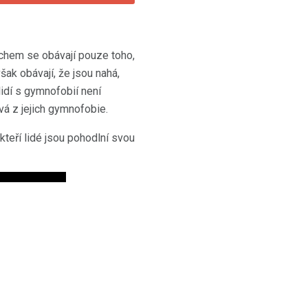
achem se obávají pouze toho,
šak obávají, že jsou nahá,
lidí s gymnofobií není
vá z jejich gymnofobie.
teří lidé jsou pohodlní svou