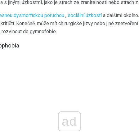
s jinými úzkostmi, jako je strach ze zranitelnosti nebo strach z i
lesnou dysmorfickou poruchou
,
sociální úzkostí
a dalšími okolnos
kritičtí. Konečně, může mít chirurgické jizvy nebo jiné znetvořen
o rozvinout do gymnofobie.
ophobia
ad