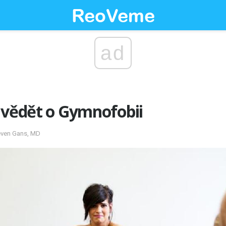
ad
 vědět o Gymnofobii
teven Gans, MD