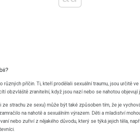
ii?
zných příčin. Ti, kteří prodělali sexuální traumu, jsou určitě v
cítí obzvláště zranitelní, když jsou nazí nebo se nahotou objevují
ji ze strachu ze sexu) může být také způsoben tím, že je vychová
zamračilo na nahotě a sexuálním výrazem. Děti a mladiství mohou
aní nebo zuřiví z nějakého důvodu, který se týká jejich těla, např
tevníci.