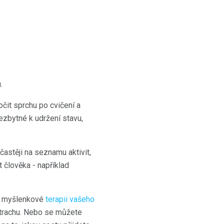
.
čit sprchu po cvičení a
zbytné k udržení stavu,
astěji na seznamu aktivit,
 člověka - například
na myšlenkové
terapii vašeho
 strachu. Nebo se můžete