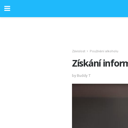
Závislost
Používání alkoholu
Získání infor
by Buddy T