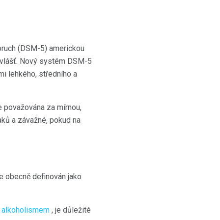
poruch (DSM-5) americkou
a zvlášť. Nový systém DSM-5
mi lehkého, středního a
je považována za mírnou,
naků a závažné, pokud na
 je obecně definován jako
s
alkoholismem
, je důležité