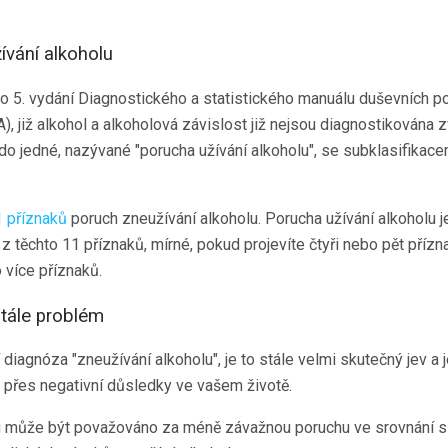
vání alkoholu
lo 5. vydání Diagnostického a statistického manuálu duševních 
A), již alkohol a alkoholová závislost již nejsou diagnostikován
do jedné, nazývané "porucha užívání alkoholu", se subklasifikace
 příznaků
poruch zneužívání alkoholu. Porucha užívání alkoholu 
 z těchto 11 příznaků, mírné, pokud projevíte čtyři nebo pět příz
 více příznaků.
stále problém
ní diagnóza "zneužívání alkoholu", je to stále velmi skutečný jev a
 i přes negativní důsledky ve vašem životě.
u může být považováno za méně závažnou poruchu ve srovnání 