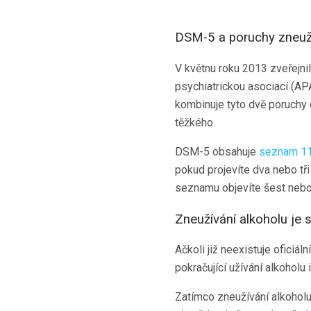
DSM-5 a poruchy zneuží
V květnu roku 2013 zveřejni
psychiatrickou asociací (AP
kombinuje tyto dvě poruchy 
těžkého.
DSM-5 obsahuje
seznam 11
pokud projevíte dva nebo tři
seznamu objevíte šest nebo
Zneužívání alkoholu je 
Ačkoli již neexistuje oficiál
pokračující užívání alkoholu
Zatímco zneužívání alkohol