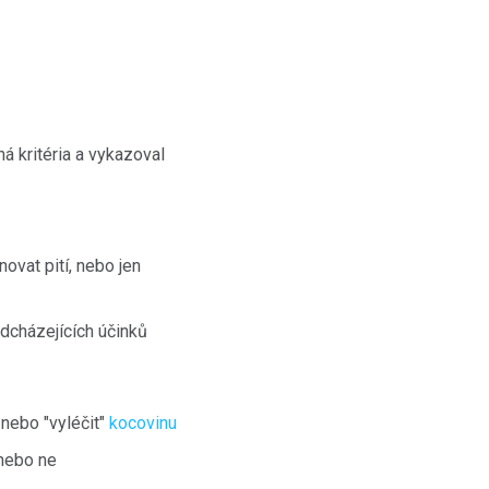
á kritéria a vykazoval
ovat pití, nebo jen
dcházejících účinků
 nebo "vyléčit"
kocovinu
 nebo ne