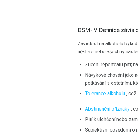
DSM-IV Definice závislo
Závislost na alkoholu byla d
některé nebo všechny násled
Zúžení repertoáru pití; 
Návykové chování jako n
potkávání s ostatními, kte
Tolerance alkoholu
, což
Abstinenční příznaky
, c
Pití k ulehčení nebo za
Subjektivní povědomí o ná