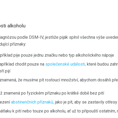
sti alkoholu
iagnózou podle DSM-IV, jestliže piják splnil všechna výše uveden
ující příznaky:
například pije pouze jednu značku nebo typ alkoholického nápoje
apříklad chodit pouze na
společenské události,
které budou zahrn
ří pijí
 znamená, že musíme pít rostoucí množství, abychom dosáhli pře
ož znamená po fyzickém příznaku po krátké době bez pití
mezení
abstinenčních příznaků,
jako je pít, aby se zastavily otřesy
tlaku k pití nebo touze po alkoholu, ať už to připouští ostatním,