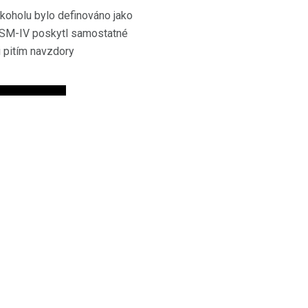
lkoholu bylo definováno jako
 DSM-IV poskytl samostatné
i pitím navzdory