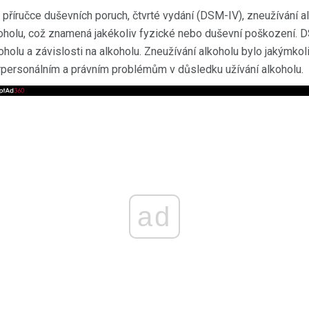
 příručce duševních poruch, čtvrté vydání (DSM-IV), zneužívání a
lkoholu, což znamená jakékoliv fyzické nebo duševní poškození.
holu a závislosti na alkoholu. Zneužívání alkoholu bylo jakýmkol
rpersonálním a právním problémům v důsledku užívání alkoholu.
ad