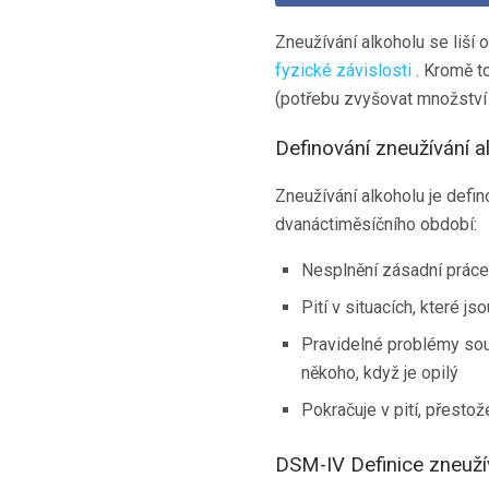
Zneužívání alkoholu se liší 
fyzické závislosti
. Kromě t
(potřebu zvyšovat množství 
Definování zneužívání a
Zneužívání alkoholu je defin
dvanáctiměsíčního období:
Nesplnění zásadní práce
Pití v situacích, které j
Pravidelné problémy souv
někoho, když je opilý
Pokračuje v pití, přesto
DSM-IV Definice zneuží