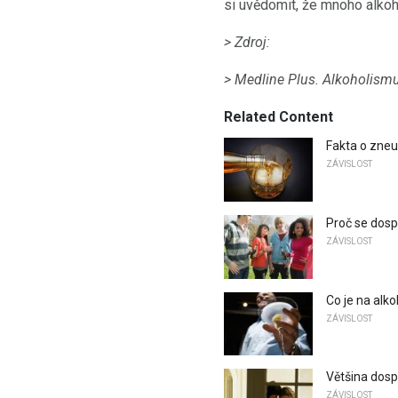
si uvědomit, že mnoho alkoh
> Zdroj:
> Medline Plus.
Alkoholismu
Related Content
Fakta o zneu
ZÁVISLOST
Proč se dospí
ZÁVISLOST
Co je na alk
ZÁVISLOST
Většina dospí
ZÁVISLOST