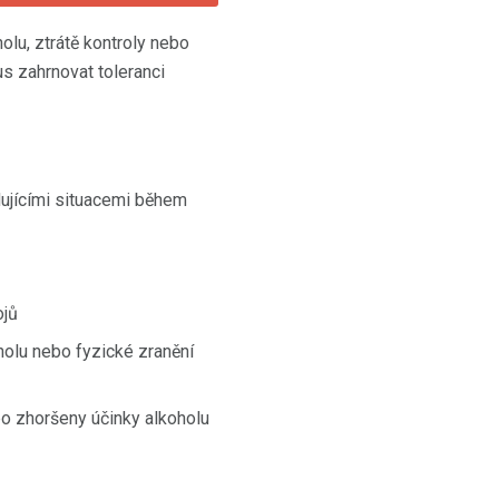
olu, ztrátě kontroly nebo
s zahrnovat toleranci
dujícími situacemi během
ojů
holu nebo fyzické zranění
bo zhoršeny účinky alkoholu