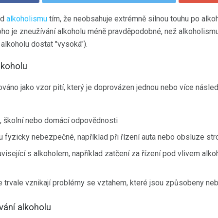
od
alkoholismu
tím, že neobsahuje extrémně silnou touhu po alkoh
oho je zneužívání alkoholu méně pravděpodobné, než alkoholismu
alkoholu dostat "vysoká").
lkoholu
ováno jako vzor pití, který je doprovázen jednou nebo více násle
, školní nebo domácí odpovědnosti
sou fyzicky nebezpečné, například při řízení auta nebo obsluze str
isející s alkoholem, například zatčení za řízení pod vlivem alko
že trvale vznikají problémy se vztahem, které jsou způsobeny ne
vání alkoholu