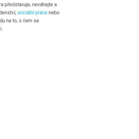
ra představuje, neváhejte a
denství,
sociální práce
nebo
du na to, o čem se
i.