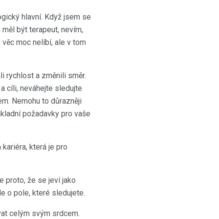
gický hlavní. Když jsem se
 měl být terapeut, nevím,
o věc moc nelíbí, ale v tom
i rychlost a změnili směr.
cíli, neváhejte sledujte
cem. Nemohu to důrazněji
základní požadavky pro vaše
kariéra, která je pro
proto, že se jeví jako
de o pole, které sledujete.
ovat celým svým srdcem.