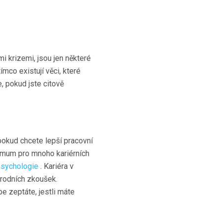
mi krizemi, jsou jen některé
mco existují věci, které
, pokud jste citově
pokud chcete lepší pracovní
inimum pro mnoho kariérních
psychologie
. Kariéra v
rodních zkoušek.
e zeptáte, jestli máte