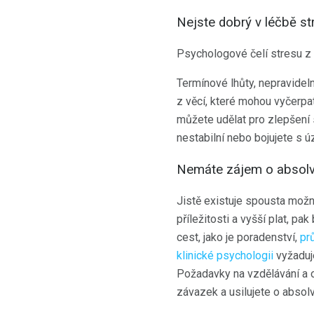
Nejste dobrý v léčbě st
Psychologové čelí stresu z 
Termínové lhůty, nepravidelné
z věcí, které mohou vyčerp
můžete udělat pro zlepšení 
nestabilní nebo bojujete s ú
Nemáte zájem o absolv
Jistě existuje spousta možn
příležitosti a vyšší plat, p
cest, jako je poradenství,
pr
klinické psychologii
vyžadu
Požadavky na vzdělávání a o
závazek a usilujete o absol