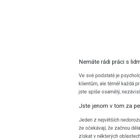
Nemáte rádi práci s lidm
Ve své podstatě je psycholo
klientům, ale téměř každá p
jste spíše osamělý, nezávis
Jste jenom v tom za pe
Jeden z největších nedorozum
že očekávají, že začnou děla
získat v některých oblastec