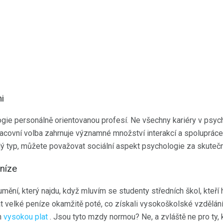
i
gie personálně orientovanou profesí. Ne všechny kariéry v psych
racovní volba zahrnuje významné množství interakcí a spolupráce
lý typ, můžete považovat sociální aspekt psychologie za skuteč
níze
ění, který najdu, když mluvím se studenty středních škol, kteří ho
t velké peníze okamžitě poté, co získali vysokoškolské vzdělání.
h
vysokou plat
. Jsou tyto mzdy normou? Ne, a zvláště ne pro ty, k