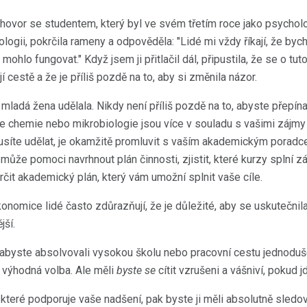
ovor se studentem, který byl ve svém třetím roce jako psycholo
ogii, pokrčila rameny a odpověděla: "Lidé mi vždy říkají, že bych
mohlo fungovat." Když jsem ji přitlačil dál, připustila, že se o tut
í cestě a že je příliš pozdě na to, aby si změnila názor.
 mladá žena udělala. Nikdy není příliš pozdě na to, abyste přepínal
 chemie nebo mikrobiologie jsou více v souladu s vašimi zájmy a 
musíte udělat, je okamžitě promluvit s vaším akademickým porad
může pomoci navrhnout plán činnosti, zjistit, které kurzy splní 
čit akademický plán, který vám umožní splnit vaše cíle.
nomice lidé často zdůrazňují, že je důležité, aby se uskutečnila 
jší.
 abyste absolvovali vysokou školu nebo pracovní cestu jednoduše 
ě výhodná volba. Ale měli
byste se
cítit vzrušeni a vášniví, pokud j
které podporuje vaše nadšení, pak byste ji měli absolutně sled