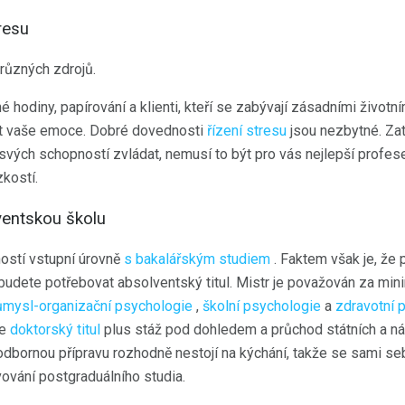
resu
různých zdrojů.
 hodiny, papírování a klienti, kteří se zabývají zásadními životní
at vaše emoce. Dobré dovednosti
řízení stresu
jsou nezbytné. Zatí
svých schopností zvládat, nemusí to být pro vás nejlepší profese
zkostí.
entskou školu
ostí vstupní úrovně
s bakalářským studiem
. Faktem však je, že 
ak budete potřebovat absolventský titul. Mistr je považován za m
ůmysl-organizační psychologie
,
školní psychologie
a
zdravotní 
je
doktorský titul
plus stáž pod dohledem a průchod státních a ná
dbornou přípravu rozhodně nestojí na kýchání, takže se sami seb
vování postgraduálního studia.