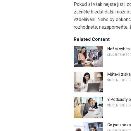
Pokud si však nejste jisti, 
začněte hledat další možnost
vzdělávání. Nebo by dokonce
rozhodnete, nezapomeňte, že 
Related Content
Než si vybere
STUDENTSKÉ ZD
Máte-li získa
STUDENTSKÉ ZD
9 Podcasty p
STUDENTSKÉ ZD
Co jsou pozo
STUDENTSKÉ ZD