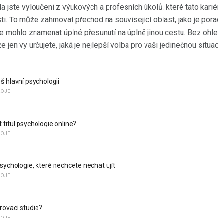
zda jste vyloučeni z výukových a profesních úkolů, které tato karié
i. To může zahrnovat přechod na související oblast, jako je pora
 mohlo znamenat úplné přesunutí na úplně jinou cestu. Bez ohle
jen vy určujete, jaká je nejlepší volba pro vaši jedinečnou situac
š hlavní psychologii
ROJE
t titul psychologie online?
ROJE
sychologie, které nechcete nechat ujít
ROJE
rovací studie?
ROJE