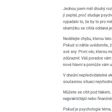
Jednou jsem měl dlouhý rozh
jí zeptal,
proč
studuje psychol
vypadalo to, že by to pro mě 
okamžiku se cítila oddaná jej
Nedělejte chybu, kterou tato
Pokud si náhle uvědomíte, že
své sny. První věc, kterou 
zdůraznit. Váš poradce vám 
nové hlavní a pomůže vám ur
V dnešní nepředvídatelné eko
současnou situaci nejvhodně
Můžete se cítit pod tlakem,
nejpraktičtější nebo finančn
Pokud je psychologie téma, 