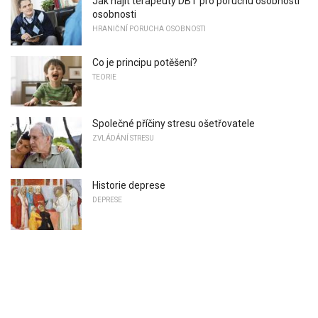
Jak najít terapeuty DBT pro poruchu osobnosti
osobnosti
HRANIČNÍ PORUCHA OSOBNOSTI
Co je principu potěšení?
TEORIE
Společné příčiny stresu ošetřovatele
ZVLÁDÁNÍ STRESU
Historie deprese
DEPRESE