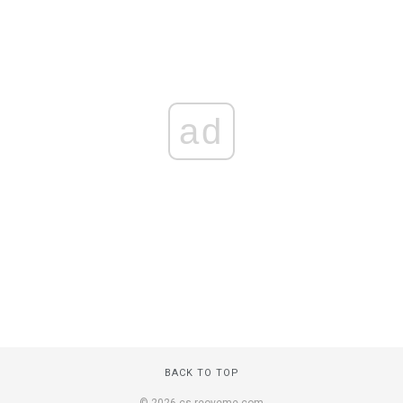
ad
BACK TO TOP
© 2026 cs.reoveme.com