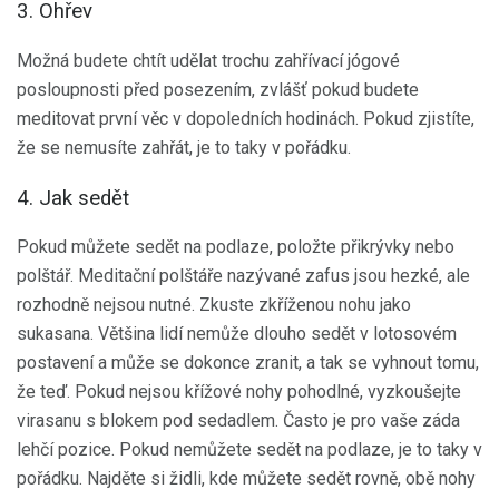
3. Ohřev
Možná budete chtít udělat trochu zahřívací jógové
posloupnosti před posezením, zvlášť pokud budete
meditovat první věc v dopoledních hodinách. Pokud zjistíte,
že se nemusíte zahřát, je to taky v pořádku.
4. Jak sedět
Pokud můžete sedět na podlaze, položte přikrývky nebo
polštář. Meditační polštáře nazývané zafus jsou hezké, ale
rozhodně nejsou nutné. Zkuste zkříženou nohu jako
sukasana. Většina lidí nemůže dlouho sedět v lotosovém
postavení a může se dokonce zranit, a tak se vyhnout tomu,
že teď. Pokud nejsou křížové nohy pohodlné, vyzkoušejte
virasanu s blokem pod sedadlem. Často je pro vaše záda
lehčí pozice. Pokud nemůžete sedět na podlaze, je to taky v
pořádku. Najděte si židli, kde můžete sedět rovně, obě nohy