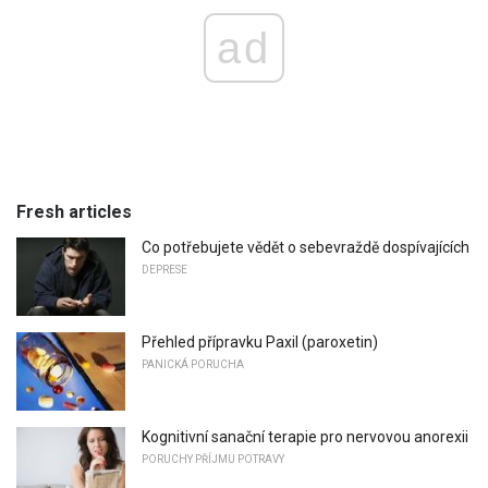
ad
Fresh articles
Co potřebujete vědět o sebevraždě dospívajících
DEPRESE
Přehled přípravku Paxil (paroxetin)
PANICKÁ PORUCHA
Kognitivní sanační terapie pro nervovou anorexii
PORUCHY PŘÍJMU POTRAVY