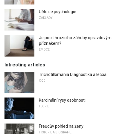
Učte se psychologie
ZÁKLADY
Je pocit hrozícího záhuby opravdovým
příznakem?
EMOCE
Intresting articles
Trichotillomania Diagnostika a léčba
OCD
Kardinální rysy osobnosti
TEORIE
Freudův pohled na ženy
HISTORIE A BIOGRAFIE