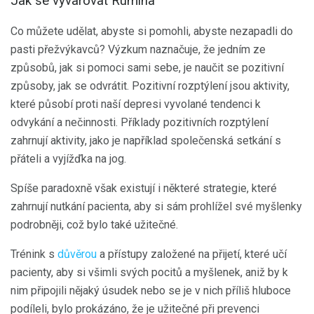
Jak se vyvarovat Rumina
Co můžete udělat, abyste si pomohli, abyste nezapadli do
pasti přežvýkavců? Výzkum naznačuje, že jedním ze
způsobů, jak si pomoci sami sebe, je naučit se pozitivní
způsoby, jak se odvrátit. Pozitivní rozptýlení jsou aktivity,
které působí proti naší depresi vyvolané tendenci k
odvykání a nečinnosti. Příklady pozitivních rozptýlení
zahrnují aktivity, jako je například společenská setkání s
přáteli a vyjížďka na jog.
Spíše paradoxně však existují i ​​některé strategie, které
zahrnují nutkání pacienta, aby si sám prohlížel své myšlenky
podrobněji, což bylo také užitečné.
Trénink s
důvěrou
a přístupy založené na přijetí, které učí
pacienty, aby si všimli svých pocitů a myšlenek, aniž by k
nim připojili nějaký úsudek nebo se je v nich příliš hluboce
podíleli, bylo prokázáno, že je užitečné při prevenci