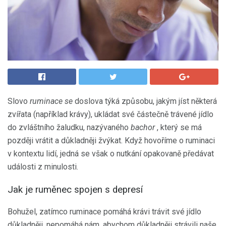
Slovo
ruminace se
doslova týká způsobu, jakým jíst některá
zvířata (například krávy), ukládat své částečně trávené jídlo
do zvláštního žaludku, nazývaného
bachor
, který se má
později vrátit a důkladněji žvýkat. Když hovoříme o ruminaci
v kontextu lidí, jedná se však o nutkání opakovaně předávat
události z minulosti.
Jak je ruměnec spojen s depresí
Bohužel, zatímco ruminace pomáhá krávi trávit své jídlo
důkladněji, nepomáhá nám, abychom důkladněji strávili naše