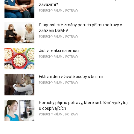
závažími?
PORUCHY PŘÍJMU POTRAVY
Diagnostické změny poruch příjmu potravy v
zařízení DSM-V
PORUCHY PŘÍJMU POTRAVY
Jíst v reakci na emocí
PORUCHY PŘÍJMU POTRAVY
Fiktivní den v životě osoby s bulimií
PORUCHY PŘÍJMU POTRAVY
Poruchy příjmu potravy, které se běžně vyskytují
u dospívajících
PORUCHY PŘÍJMU POTRAVY