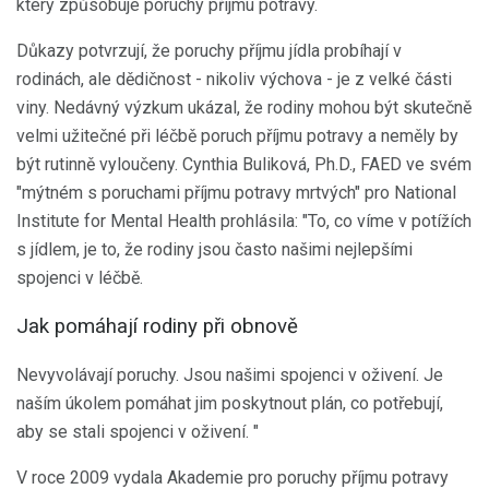
který způsobuje poruchy příjmu potravy.
Důkazy potvrzují, že poruchy příjmu jídla probíhají v
rodinách, ale dědičnost - nikoliv výchova - je z velké části
viny. Nedávný výzkum ukázal, že rodiny mohou být skutečně
velmi užitečné při léčbě poruch příjmu potravy a neměly by
být rutinně vyloučeny. Cynthia Buliková, Ph.D., FAED ve svém
"mýtném s poruchami příjmu potravy mrtvých" pro National
Institute for Mental Health prohlásila: "To, co víme v potížích
s jídlem, je to, že rodiny jsou často našimi nejlepšími
spojenci v léčbě.
Jak pomáhají rodiny při obnově
Nevyvolávají poruchy. Jsou našimi spojenci v oživení. Je
naším úkolem pomáhat jim poskytnout plán, co potřebují,
aby se stali spojenci v oživení. "
V roce 2009 vydala Akademie pro poruchy příjmu potravy