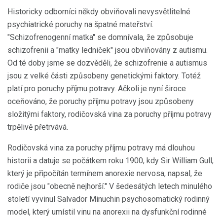
Historicky odborníci někdy obviňovali nevysvětlitelné
psychiatrické poruchy na špatné mateřství.
"Schizofrenogenní matka" se domnívala, že způsobuje
schizofrenii a "matky ledniček" jsou obviňovány z autismu.
Od té doby jsme se dozvěděli, že schizofrenie a autismus
jsou z velké části způsobeny genetickými faktory. Totéž
platí pro poruchy příjmu potravy. Ačkoli je nyní široce
oceňováno, že poruchy příjmu potravy jsou způsobeny
složitými faktory, rodičovská vina za poruchy příjmu potravy
trpělivě přetrvává.
Rodičovská vina za poruchy příjmu potravy má dlouhou
historii a datuje se počátkem roku 1900, kdy Sir William Gull,
který je připočítán termínem anorexie nervosa, napsal, že
rodiče jsou "obecně nejhorší." V šedesátých letech minulého
století vyvinul Salvador Minuchin psychosomatický rodinný
model, který umístil vinu na anorexii na dysfunkční rodinné