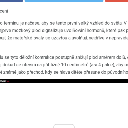
ceni
 termínu, je načase, aby se tento první velký vzhled do světa. V
prve mozkový plod signalizuje uvolňování hormonů, které pak p
jí, že mateřské svaly se uzavřou a uvolňují, nejdříve v nepravi
u se tyto děložní kontrakce postupně snižují plod směrem dolů, 
, dokud se otevírá na přibližně 10 centimetrů (asi 4 palce), aby u
bí známé jako přechod, kdy se hlava dítěte přesune do původního