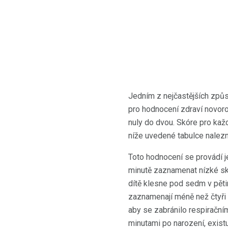
Jedním z nejčastějších způs
pro hodnocení zdraví novoroz
nuly do dvou. Skóre pro kaž
níže uvedené tabulce nalezn
Toto hodnocení se provádí j
minutě zaznamenat nízké sk
dítě klesne pod sedm v pěti
zaznamenají méně než čtyři 
aby se zabránilo respirační
minutami po narození, exis