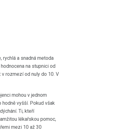
e, rychlá a snadná metoda
u hodnocena na stupnici od
 v rozmezí od nuly do 10. V
kojenci mohou v jednom
o hodně vyšší. Pokud však
chání. Ti, kteří
okamžitou lékařskou pomoc,
třemi mezi 10 až 30