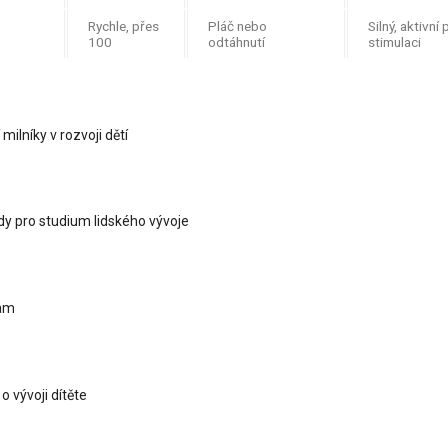
Rychle, přes
Pláč nebo
Silný, aktivní p
100
odtáhnutí
stimulaci
ilníky v rozvoji dětí
dy pro studium lidského vývoje
nam
 o vývoji dítěte