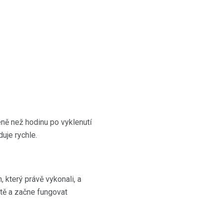
méně než hodinu po vyklenutí
duje rychle.
který právě vykonali, a
itě a začne fungovat