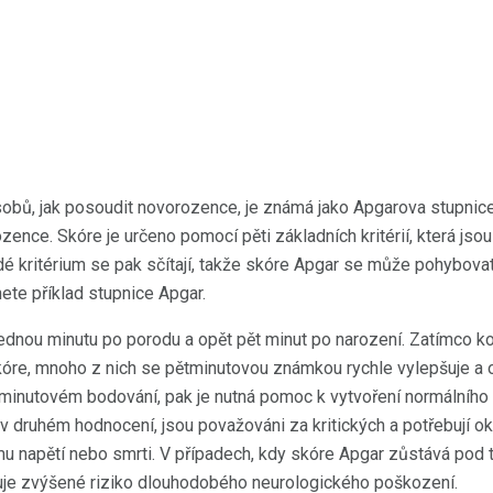
obů, jak posoudit novorozence, je známá jako Apgarova stupnic
ence. Skóre je určeno pomocí pěti základních kritérií, která jso
dé kritérium se pak sčítají, takže skóre Apgar se může pohybovat
ete příklad stupnice Apgar.
ednou minutu po porodu a opět pět minut po narození. Zatímco 
óre, mnoho z nich se pětminutovou známkou rychle vylepšuje a 
minutovém bodování, pak je nutná pomoc k vytvoření normálního dý
v druhém hodnocení, jsou považováni za kritických a potřebují 
mu napětí nebo smrti. V případech, kdy skóre Apgar zůstává pod 
tuje zvýšené riziko dlouhodobého neurologického poškození.