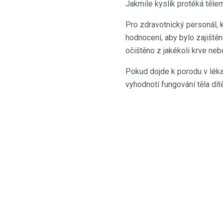
Jakmile kyslík protéká těle
Pro zdravotnický personál, k
hodnocení, aby bylo zajištěno
očištěno z jakékoli krve nebo
Pokud dojde k porodu v léka
vyhodnotí fungování těla dítě