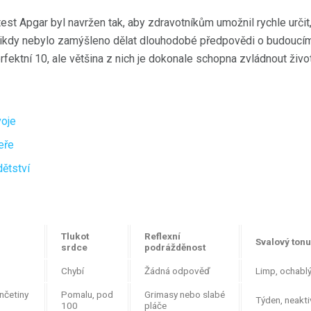
test Apgar byl navržen tak, aby zdravotníkům umožnil rychle urči
 Nikdy nebylo zamýšleno dělat dlouhodobé předpovědi o budoucím z
rfektní 10, ale většina z nich je dokonale schopna zvládnout živ
voje
eře
ětství
Tlukot
Reflexní
Svalový ton
srdce
podrážděnost
Chybí
Žádná odpověď
Limp, ochabl
nčetiny
Pomalu, pod
Grimasy nebo slabé
Týden, neakti
100
pláče