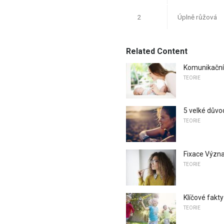
2
Úplně růžová
Related Content
Komunikační m
TEORIE
5 velké důvo
TEORIE
Fixace Výz
TEORIE
Klíčové fakty
TEORIE