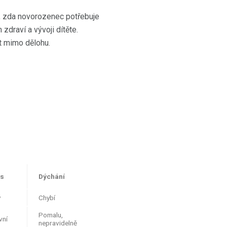
t, zda novorozenec potřebuje
draví a vývoji dítěte.
ot mimo dělohu.
us
Dýchání
ý
Chybí
Pomalu,
vní
nepravidelně