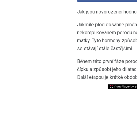
Jak jsou novorozenci hodno
Jakmile plod dosáhne plného
nekomplikovaném porodu nej
matky. Tyto hormony způsobu
se stávají stále častějšími.
Během této první fáze porod
čípku a způsobí jeho dilataci
Další etapou je krátké obdo