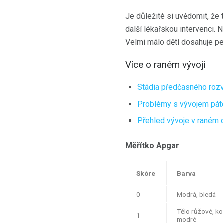
Je důležité si uvědomit, že 
další lékařskou intervenci.
Velmi málo dětí dosahuje pe
Více o raném vývoji
Stádia předčasného roz
Problémy s vývojem pát
Přehled vývoje v raném d
Měřítko Apgar
Skóre
Barva
0
Modrá, bledá
Tělo růžové, ko
1
modré