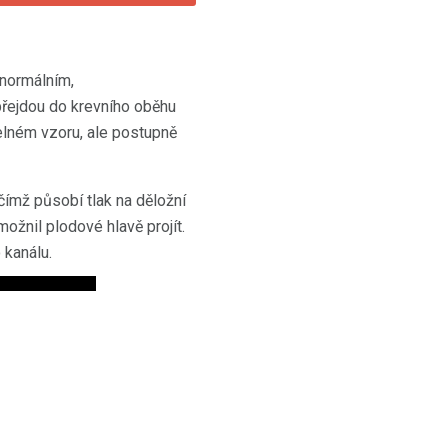
 normálním,
řejdou do krevního oběhu
delném vzoru, ale postupně
čímž působí tlak na děložní
možnil plodové hlavě projít.
 kanálu.