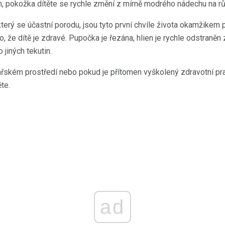
m, pokožka dítěte se rychle změní z mírně modrého nádechu na r
terý se účastní porodu, jsou tyto první chvíle života okamžikem 
, že dítě je zdravé. Pupočka je řezána, hlien je rychle odstraněn z 
 jiných tekutin.
řském prostředí nebo pokud je přítomen vyškolený zdravotní pr
te.
ad