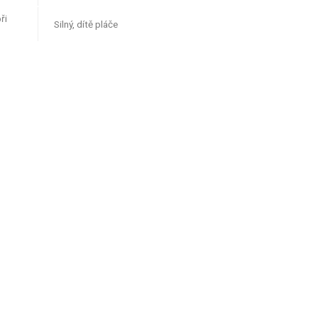
ři
Silný, dítě pláče