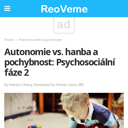
ad
Teorie
Psychosociální psychologie
Autonomie vs. hanba a
pochybnost: Psychosociální
fáze 2
by Kendra Cherry; Reviewed by Steven Gans, MD