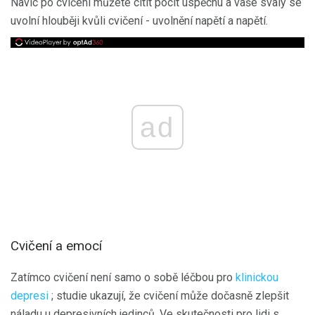
Navíc po cvičení můžete cítit pocit úspěchu a vaše svaly se
uvolní hlouběji kvůli cvičení - uvolnění napětí a napětí.
ad
Cvičení a emocí
Zatímco cvičení není samo o sobě léčbou pro
klinickou
depresi
; studie ukazují, že cvičení může dočasně zlepšit
náladu u depresivních jedinců. Ve skutečnosti pro lidi s