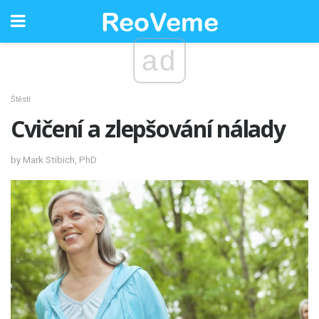
ad
Štěstí
Cvičení a zlepšování nálady
by Mark Stibich, PhD