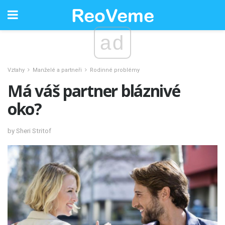
ad
Vztahy
Manželé a partneři
Rodinné problémy
Má váš partner bláznivé
oko?
by Sheri Stritof