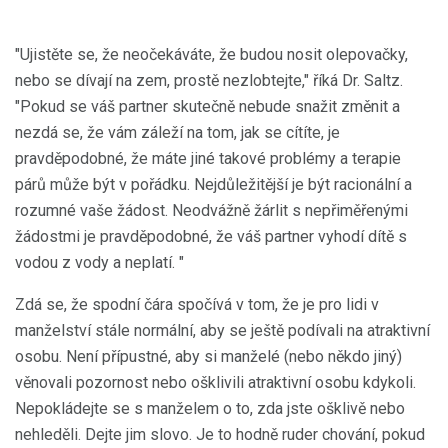
"Ujistěte se, že neočekáváte, že budou nosit olepovačky,
nebo se dívají na zem, prostě nezlobtejte," říká Dr. Saltz.
"Pokud se váš partner skutečně nebude snažit změnit a
nezdá se, že vám záleží na tom, jak se cítíte, je
pravděpodobné, že máte jiné takové problémy a terapie
párů může být v pořádku. Nejdůležitější je být racionální a
rozumné vaše žádost. Neodvážně žárlit s nepřiměřenými
žádostmi je pravděpodobné, že váš partner vyhodí dítě s
vodou z vody a neplatí. "
Zdá se, že spodní čára spočívá v tom, že je pro lidi v
manželství stále normální, aby se ještě podívali na atraktivní
osobu. Není přípustné, aby si manželé (nebo někdo jiný)
věnovali pozornost nebo ošklivili atraktivní osobu kdykoli.
Nepokládejte se s manželem o to, zda jste ošklivě nebo
nehleděli. Dejte jim slovo. Je to hodně ruder chování, pokud