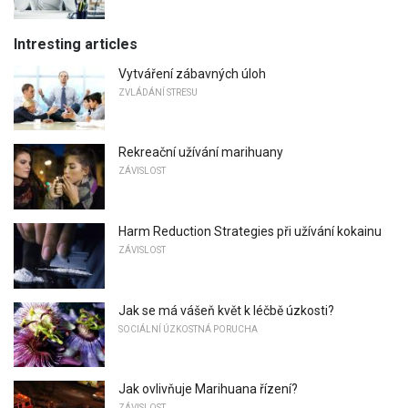
Intresting articles
Vytváření zábavných úloh
ZVLÁDÁNÍ STRESU
Rekreační užívání marihuany
ZÁVISLOST
Harm Reduction Strategies při užívání kokainu
ZÁVISLOST
Jak se má vášeň květ k léčbě úzkosti?
SOCIÁLNÍ ÚZKOSTNÁ PORUCHA
Jak ovlivňuje Marihuana řízení?
ZÁVISLOST