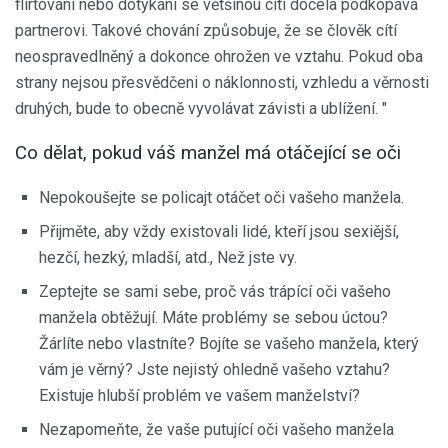
flirtování nebo dotýkání se většinou cítí docela podkopává
partnerovi. Takové chování způsobuje, že se člověk cítí
neospravedlněný a dokonce ohrožen ve vztahu. Pokud oba
strany nejsou přesvědčeni o náklonnosti, vzhledu a věrnosti
druhých, bude to obecně vyvolávat závisti a ublížení. "
Co dělat, pokud váš manžel má otáčející se oči
Nepokoušejte se policajt otáčet oči vašeho manžela.
Přijměte, aby vždy existovali lidé, kteří jsou sexiější,
hezčí, hezký, mladší, atd., Než jste vy.
Zeptejte se sami sebe, proč vás trápící oči vašeho
manžela obtěžují. Máte problémy se sebou úctou?
Žárlíte nebo vlastníte? Bojíte se vašeho manžela, který
vám je věrný? Jste nejistý ohledně vašeho vztahu?
Existuje hlubší problém ve vašem manželství?
Nezapomeňte, že vaše putující oči vašeho manžela