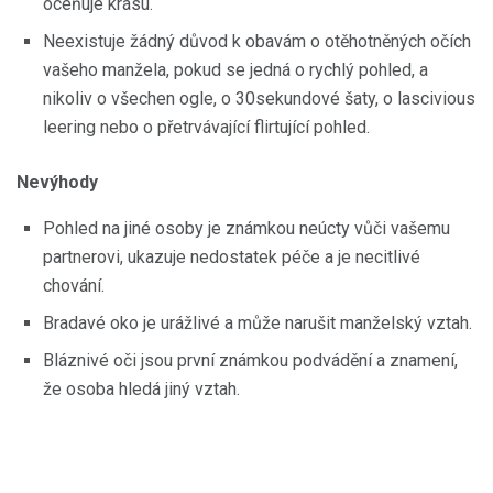
oceňuje krásu.
Neexistuje žádný důvod k obavám o otěhotněných očích
vašeho manžela, pokud se jedná o rychlý pohled, a
nikoliv o všechen ogle, o 30sekundové šaty, o lascivious
leering nebo o přetrvávající flirtující pohled.
Nevýhody
Pohled na jiné osoby je známkou neúcty vůči vašemu
partnerovi, ukazuje nedostatek péče a je necitlivé
chování.
Bradavé oko je urážlivé a může narušit manželský vztah.
Bláznivé oči jsou první známkou podvádění a znamení,
že osoba hledá jiný vztah.