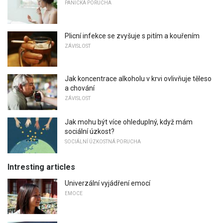
PANICKÁ PORUCHA
Plicní infekce se zvyšuje s pitím a kouřením
ZÁVISLOST
Jak koncentrace alkoholu v krvi ovlivňuje těleso
a chování
ZÁVISLOST
Jak mohu být více ohleduplný, když mám
sociální úzkost?
SOCIÁLNÍ ÚZKOSTNÁ PORUCHA
Intresting articles
Univerzální vyjádření emocí
EMOCE