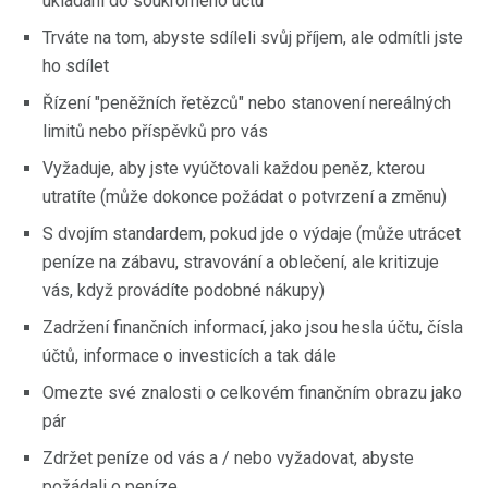
ukládání do soukromého účtu
Trváte na tom, abyste sdíleli svůj příjem, ale odmítli jste
ho sdílet
Řízení "peněžních řetězců" nebo stanovení nereálných
limitů nebo příspěvků pro vás
Vyžaduje, aby jste vyúčtovali každou peněz, kterou
utratíte (může dokonce požádat o potvrzení a změnu)
S dvojím standardem, pokud jde o výdaje (může utrácet
peníze na zábavu, stravování a oblečení, ale kritizuje
vás, když provádíte podobné nákupy)
Zadržení finančních informací, jako jsou hesla účtu, čísla
účtů, informace o investicích a tak dále
Omezte své znalosti o celkovém finančním obrazu jako
pár
Zdržet peníze od vás a / nebo vyžadovat, abyste
požádali o peníze