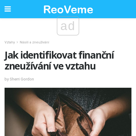
ad
Vztahy
Násilí a zneužívání
Jak identifikovat finanční
zneužívání ve vztahu
by Sherri Gordon