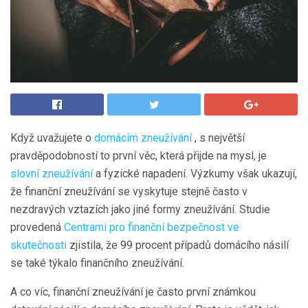
Když uvažujete o
domácím zneužívání
, s největší
pravděpodobností to první věc, která přijde na mysl, je
slovní zneužívání
a fyzické napadení. Výzkumy však ukazují,
že finanční zneužívání se vyskytuje stejně často v
nezdravých vztazích jako jiné formy zneužívání. Studie
provedená
Centrami pro finanční bezpečnost ve
skutečnosti
zjistila, že 99 procent případů domácího násilí
se také týkalo finančního zneužívání.
A co víc, finanční zneužívání je často první známkou