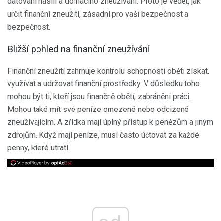
datování násilí a domácího zneužívání. Proto je vědět, jak
určit finanční zneužití, zásadní pro vaši bezpečnost a
bezpečnost.
Bližší pohled na finanční zneužívání
Finanční zneužití zahrnuje kontrolu schopnosti oběti získat,
využívat a udržovat finanční prostředky. V důsledku toho
mohou být ti, kteří jsou finančně obětí, zabráněni práci.
Mohou také mít své peníze omezené nebo odcizené
zneužívajícím. A zřídka mají úplný přístup k penězům a jiným
zdrojům. Když mají peníze, musí často účtovat za každé
penny, které utratí.