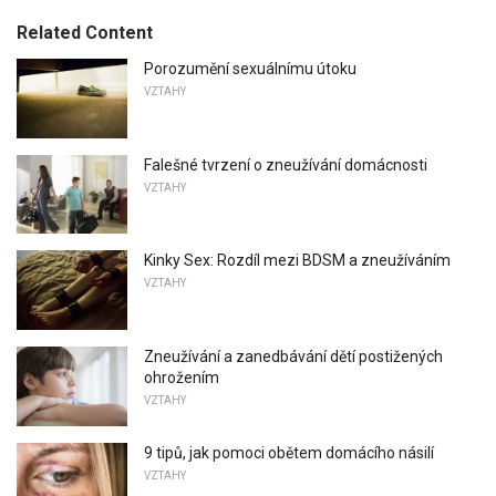
Related Content
Porozumění sexuálnímu útoku
VZTAHY
Falešné tvrzení o zneužívání domácnosti
VZTAHY
Kinky Sex: Rozdíl mezi BDSM a zneužíváním
VZTAHY
Zneužívání a zanedbávání dětí postižených
ohrožením
VZTAHY
9 tipů, jak pomoci obětem domácího násilí
VZTAHY