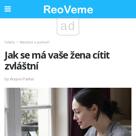
ad
Vztahy
Manželé a partneři
Jak se má vaše žena cítit
zvláštní
by Wayne Parker