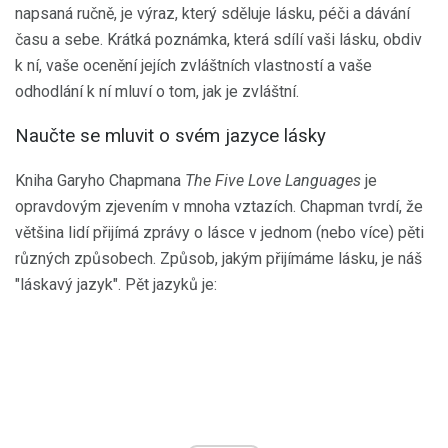
napsaná ručně, je výraz, který sděluje lásku, péči a dávání
času a sebe. Krátká poznámka, která sdílí vaši lásku, obdiv
k ní, vaše ocenění jejích zvláštních vlastností a vaše
odhodlání k ní mluví o tom, jak je zvláštní.
Naučte se mluvit o svém jazyce lásky
Kniha Garyho Chapmana
The Five Love Languages
je
opravdovým zjevením v mnoha vztazích. Chapman tvrdí, že
většina lidí přijímá zprávy o lásce v jednom (nebo více) pěti
různých způsobech. Způsob, jakým přijímáme lásku, je náš
"láskavý jazyk". Pět jazyků je: