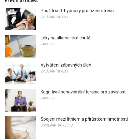
Fresh articles
Použití self-hypnózy pro řízení stresu
ZVLÁDÁNÍ STRESU
Léky na alkoholické chutě
ZÁVISLOST
Vytváření zábavných úloh
ZVLÁDÁNÍ STRESU
Kognitivní behaviorální terapie pro závislost
ZÁVISLOST
Spojení mezi lithiem a přírůstkem hmotnosti
BIPOLÁRNÍ PORUCHA