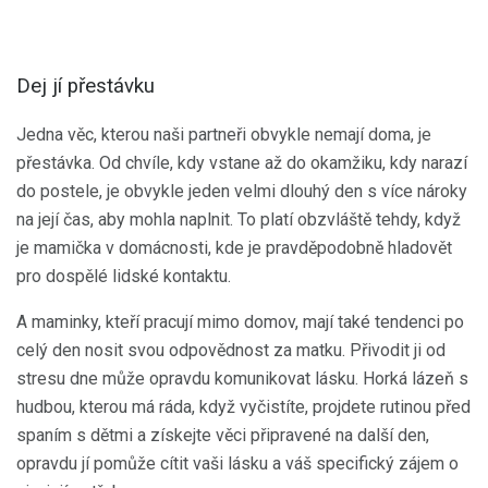
Dej jí přestávku
Jedna věc, kterou naši partneři obvykle nemají doma, je
přestávka. Od chvíle, kdy vstane až do okamžiku, kdy narazí
do postele, je obvykle jeden velmi dlouhý den s více nároky
na její čas, aby mohla naplnit. To platí obzvláště tehdy, když
je mamička v domácnosti, kde je pravděpodobně hladovět
pro dospělé lidské kontaktu.
A maminky, kteří pracují mimo domov, mají také tendenci po
celý den nosit svou odpovědnost za matku. Přivodit ji od
stresu dne může opravdu komunikovat lásku. Horká lázeň s
hudbou, kterou má ráda, když vyčistíte, projdete rutinou před
spaním s dětmi a získejte věci připravené na další den,
opravdu jí pomůže cítit vaši lásku a váš specifický zájem o