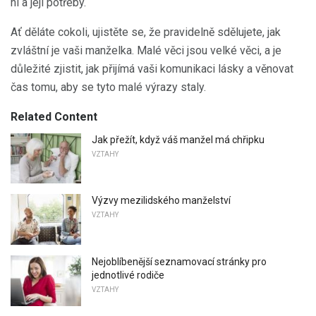
ni a její potřeby.
Ať děláte cokoli, ujistěte se, že pravidelně sdělujete, jak
zvláštní je vaši manželka. Malé věci jsou velké věci, a je
důležité zjistit, jak přijímá vaši komunikaci lásky a věnovat
čas tomu, aby se tyto malé výrazy staly.
Related Content
Jak přežít, když váš manžel má chřipku
VZTAHY
Výzvy mezilidského manželství
VZTAHY
Nejoblíbenější seznamovací stránky pro
jednotlivé rodiče
VZTAHY