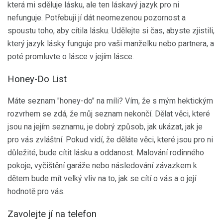
která mi sděluje lásku, ale ten láskavý jazyk pro ni
nefunguje. Potřebuji jí dát neomezenou pozornost a
spoustu toho, aby cítila lásku. Udělejte si čas, abyste zjistili,
který jazyk lásky funguje pro vaši manželku nebo partnera, a
poté promluvte o lásce v jejím lásce.
Honey-Do List
Máte seznam "honey-do" na míli? Vím, že s mým hektickým
rozvrhem se zdá, že můj seznam nekončí. Dělat věci, které
jsou na jejím seznamu, je dobrý způsob, jak ukázat, jak je
pro vás zvláštní. Pokud vidí, že děláte věci, které jsou pro ni
důležité, bude cítit lásku a oddanost. Malování rodinného
pokoje, vyčištění garáže nebo následování závazkem k
dětem bude mít velký vliv na to, jak se cítí o vás a o její
hodnotě pro vás.
Zavolejte jí na telefon