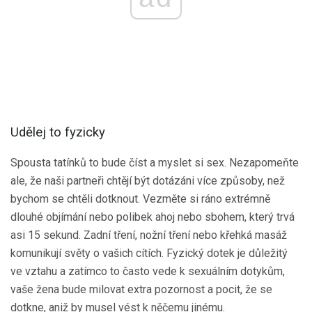
Udělej to fyzicky
Spousta tatínků to bude číst a myslet si sex. Nezapomeňte
ale, že naši partneři chtějí být dotázáni více způsoby, než
bychom se chtěli dotknout. Vezměte si ráno extrémně
dlouhé objímání nebo polibek ahoj nebo sbohem, který trvá
asi 15 sekund. Zadní tření, nožní tření nebo křehká masáž
komunikují světy o vašich cítích. Fyzický dotek je důležitý
ve vztahu a zatímco to často vede k sexuálním dotykům,
vaše žena bude milovat extra pozornost a pocit, že se
dotkne, aniž by musel vést k něčemu jinému.