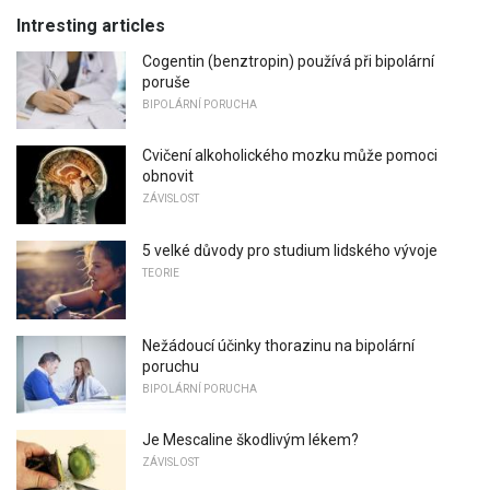
Intresting articles
Cogentin (benztropin) používá při bipolární
poruše
BIPOLÁRNÍ PORUCHA
Cvičení alkoholického mozku může pomoci
obnovit
ZÁVISLOST
5 velké důvody pro studium lidského vývoje
TEORIE
Nežádoucí účinky thorazinu na bipolární
poruchu
BIPOLÁRNÍ PORUCHA
Je Mescaline škodlivým lékem?
ZÁVISLOST