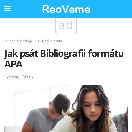
ad
Studentské zdroje
APA styl a psaní
Jak psát Bibliografii formátu
APA
by Kendra Cherry