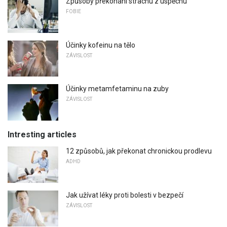
Způsoby překonání strachu z úspěchu
FOBIE
Účinky kofeinu na tělo
ZÁVISLOST
Účinky metamfetaminu na zuby
ZÁVISLOST
Intresting articles
12 způsobů, jak překonat chronickou prodlevu
ADHD
Jak užívat léky proti bolesti v bezpečí
ZÁVISLOST