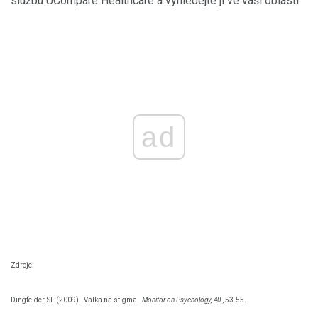
službu UCompare Healthcare a vyhledejte ji ve vaší oblasti.
ad
Zdroje:
Dingfelder, SF (2009).
Válka na stigma.
Monitor on Psychology, 40
, 53-55.