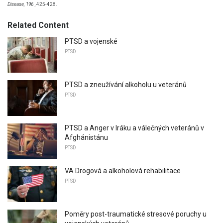
Disease, 196
, 425-428.
Related Content
PTSD a vojenské
PTSD
PTSD a zneužívání alkoholu u veteránů
PTSD
PTSD a Anger v Iráku a válečných veteránů v
Afghánistánu
PTSD
VA Drogová a alkoholová rehabilitace
PTSD
Poměry post-traumatické stresové poruchy u