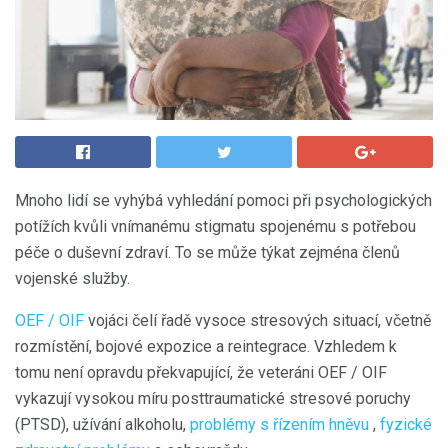
Mnoho lidí se vyhýbá vyhledání pomoci při psychologických
potížích kvůli vnímanému stigmatu spojenému s potřebou
péče o duševní zdraví. To se může týkat zejména členů
vojenské služby.
OEF / OIF
vojáci čelí řadě vysoce stresových situací, včetně
rozmístění, bojové expozice a reintegrace. Vzhledem k
tomu není opravdu překvapující, že veteráni OEF / OIF
vykazují vysokou míru posttraumatické stresové poruchy
(PTSD), užívání alkoholu,
problémy s řízením hněvu
,
fyzické