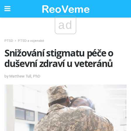
ad
PTSD
PTSD a vojenské
Snižování stigmatu péče o
duševní zdraví u veteránů
by Matthew Tull, PhD