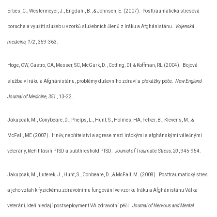
Erbes, C., Westermeyer, J., Engdahl, B., & Johnsen, E. (2007).
Posttraumatická stresová
porucha a využití služeb u vzorků služebních členů z Iráku a Afghánistánu.
Vojenská
medicína, 172
, 359-363.
Hoge, CW, Castro, CA, Messer, SC, McGurk, D., Cotting, DI, & Koffman, RL (2004).
Bojová
služba v Iráku a Afghánistánu, problémy duševního zdraví a překážky péče.
New England
Journal of Medicine, 351
, 13-22.
Jakupcak, M., Conybeare, D., Phelps, L., Hunt, S., Holmes, HA, Felker, B., Klevens, M., &
McFall, ME (2007).
Hněv, nepřátelství a agrese mezi iráckými a afghánskými válečnými
veterány, kteří hlásili PTSD a subthreshold PTSD.
Journal of Traumatic Stress, 20
, 945-954.
Jakupcak, M., Luterek, J., Hunt, S., Conbeare, D., & McFall, M. (2008).
Posttraumatický stres
a jeho vztah k fyzickému zdravotnímu fungování ve vzorku Iráku a Afghánistánu Válka
veteráni, kteří hledají postseployment VA zdravotní péči.
Journal of Nervous and Mental